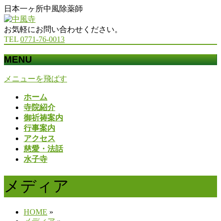
日本一ヶ所中風除薬師
お気軽にお問い合わせください。
TEL
0771-76-0013
MENU
メニューを飛ばす
ホーム
寺院紹介
御祈祷案内
行事案内
アクセス
慈愛・法話
水子寺
メディア
HOME
»